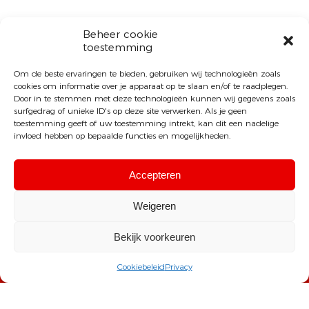
Beheer cookie
toestemming
Om de beste ervaringen te bieden, gebruiken wij technologieën zoals
cookies om informatie over je apparaat op te slaan en/of te raadplegen.
Door in te stemmen met deze technologieën kunnen wij gegevens zoals
surfgedrag of unieke ID's op deze site verwerken. Als je geen
toestemming geeft of uw toestemming intrekt, kan dit een nadelige
invloed hebben op bepaalde functies en mogelijkheden.
Accepteren
Weigeren
Sint-Michielscollege Brasschaat
Bekijk voorkeuren
T: +32 (0) 3 640 30 30
Cookiebeleid
Privacy
E:
info@smcb.be
A: Kapelsesteenweg 72, 2930 Brasschaat