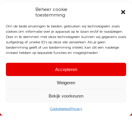
Beheer cookie
toestemming
Om de beste ervaringen te bieden, gebruiken wij technologieën zoals
cookies om informatie over je apparaat op te slaan en/of te raadplegen.
Door in te stemmen met deze technologieën kunnen wij gegevens zoals
surfgedrag of unieke ID's op deze site verwerken. Als je geen
toestemming geeft of uw toestemming intrekt, kan dit een nadelige
invloed hebben op bepaalde functies en mogelijkheden.
Accepteren
Weigeren
Sint-Michielscollege Brasschaat
Bekijk voorkeuren
T: +32 (0) 3 640 30 30
Cookiebeleid
Privacy
E:
info@smcb.be
A: Kapelsesteenweg 72, 2930 Brasschaat