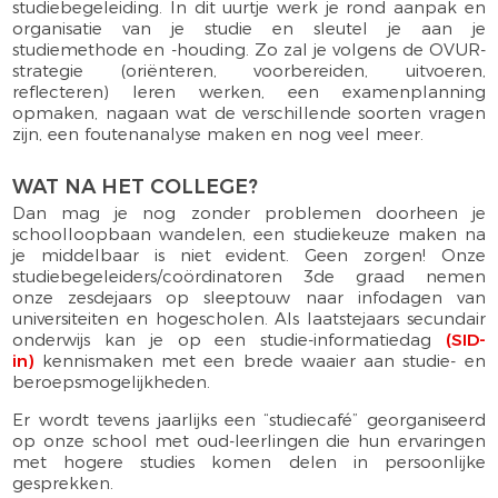
studiebegeleiding. In dit uurtje werk je rond aanpak en
organisatie van je studie en sleutel je aan je
studiemethode en -houding. Zo zal je volgens de OVUR-
strategie (oriënteren, voorbereiden, uitvoeren,
reflecteren) leren werken, een examenplanning
opmaken, nagaan wat de verschillende soorten vragen
zijn, een foutenanalyse maken en nog veel meer.
WAT NA HET COLLEGE?
Dan mag je nog zonder problemen doorheen je
schoolloopbaan wandelen, een studiekeuze maken na
je middelbaar is niet evident. Geen zorgen! Onze
studiebegeleiders/coördinatoren 3de graad nemen
onze zesdejaars op sleeptouw naar infodagen van
universiteiten en hogescholen. Als laatstejaars secundair
onderwijs kan je op een studie-informatiedag
(SID-
in)
kennismaken met een brede waaier aan studie- en
beroepsmogelijkheden.
Er wordt tevens jaarlijks een “studiecafé” georganiseerd
op onze school met oud-leerlingen die hun ervaringen
met hogere studies komen delen in persoonlijke
gesprekken.