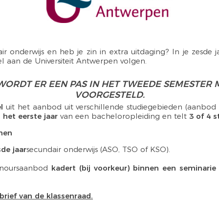
ir onderwijs en heb je zin in extra uitdaging? In je zesde 
l aan de Universiteit Antwerpen volgen.
ORDT ER EEN PAS IN HET TWEEDE SEMESTER
VOORGESTELD.
l
uit het aanbod uit verschillende studiegebieden (aanbod
t het eerste jaar
van een bacheloropleiding en telt
3 of 4 
men
de jaar
secundair onderwijs (ASO, TSO of KSO).
onoursaanbod
kadert (bij voorkeur) binnen een seminari
brief van de klassenraad.