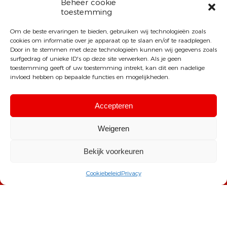
Beheer cookie
toestemming
Om de beste ervaringen te bieden, gebruiken wij technologieën zoals
cookies om informatie over je apparaat op te slaan en/of te raadplegen.
Door in te stemmen met deze technologieën kunnen wij gegevens zoals
surfgedrag of unieke ID's op deze site verwerken. Als je geen
toestemming geeft of uw toestemming intrekt, kan dit een nadelige
invloed hebben op bepaalde functies en mogelijkheden.
Accepteren
Weigeren
Sint-Michielscollege Brasschaat
Bekijk voorkeuren
T: +32 (0) 3 640 30 30
Cookiebeleid
Privacy
E:
info@smcb.be
A: Kapelsesteenweg 72, 2930 Brasschaat
All Rights Reserved Sint-Michielscollege Brasschaat ® |