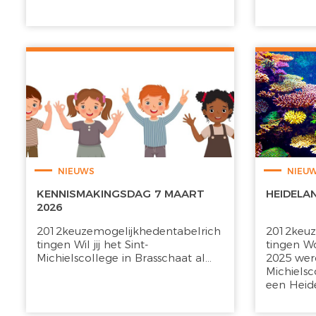
NIEUWS
NIEU
KENNISMAKINGSDAG 7 MAART
HEIDELA
2026
2012keuzemogelijkhedentabelrich
2012keuz
tingen Wil jij het Sint-
tingen W
Michielscollege in Brasschaat al...
2025 werd
Michiels
een Heide