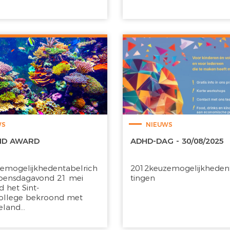
WS
NIEUWS
ND AWARD
ADHD-DAG - 30/08/2025
emogelijkhedentabelrich
2012keuzemogelijkhedent
oensdagavond 21 mei
tingen
 het Sint-
college bekroond met
land...