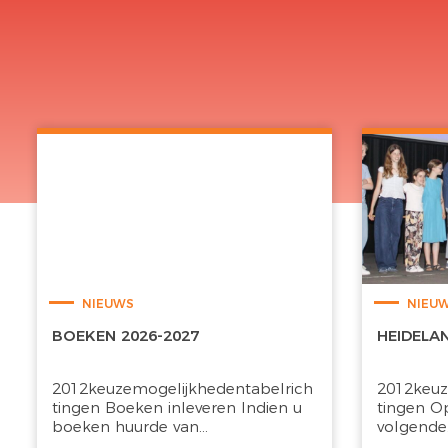
NIEUWS
NIEU
BOEKEN 2026-2027
HEIDELA
2012keuzemogelijkhedentabelrich
2012keuz
tingen Boeken inleveren Indien u
tingen O
boeken huurde van...
volgende.