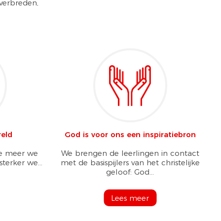
 verbreden,
reld
God is voor ons een inspiratiebron
oe meer we
We brengen de leerlingen in contact
terker we...
met de basispijlers van het christelijke
geloof: God...
Lees meer