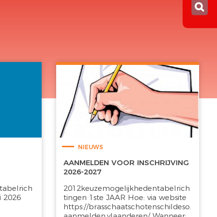
NIEUWS
AANMELDEN VOOR INSCHRIJVING
2026-2027
abelrich
2012keuzemogelijkhedentabelrich
i 2026
tingen 1ste JAAR Hoe: via website
https://brasschaatschotenschildeso.
aanmelden.vlaanderen/ Wanneer:...